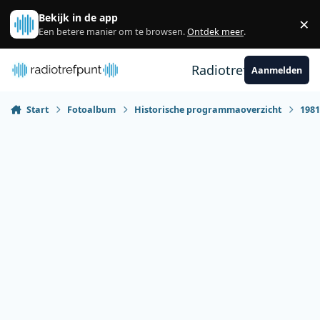
Spring naar bijdragen
Bekijk in de app
×
Sl
Een betere manier om te browsen.
Ontdek meer
.
Radiotrefpunt
Aanmelden
Start
Fotoalbum
Historische programmaoverzicht
198