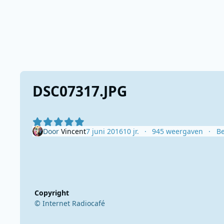
DSC07317.JPG
Door
Vincent
7 juni 2016
10 jr.
945 weergaven
Be
Copyright
© Internet Radiocafé