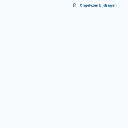
Ongelezen bijdragen
f
y
b
a
o
l