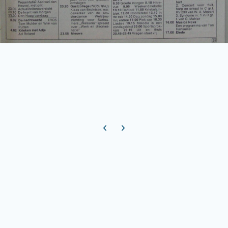
Previous carousel slide
Next carousel slide