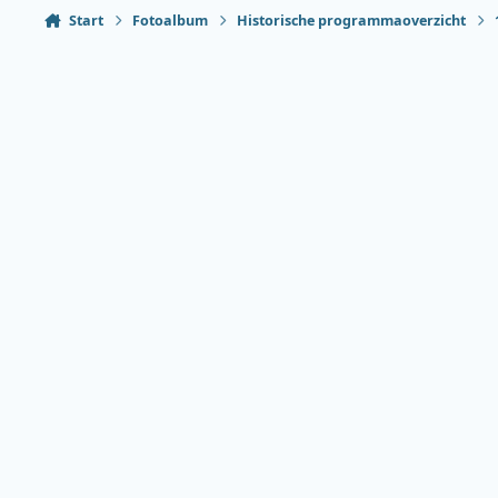
Start
Fotoalbum
Historische programmaoverzicht
Heldere modus
Donkere modus
Systeemvoorkeur