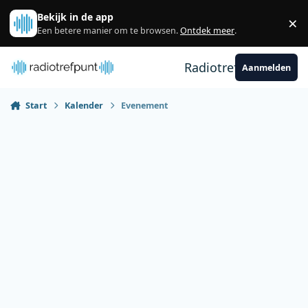
Spring naar bijdragen
Bekijk in de app
×
Sl
Een betere manier om te browsen.
Ontdek meer
.
Radiotrefpunt
Aanmelden
Start
Kalender
Evenement