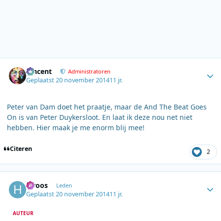
Author stats
Vincent
Administratoren
Geplaatst
20 november 2014
11 jr.
Peter van Dam doet het praatje, maar de And The Beat Goes
On is van Peter Duykersloot. En laat ik deze nou net niet
hebben. Hier maak je me enorm blij mee!
Citeren
2
Author stats
h.roos
Leden
Geplaatst
20 november 2014
11 jr.
AUTEUR