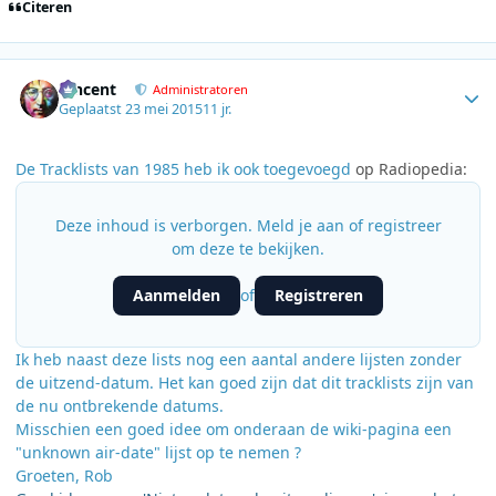
Citeren
Author stats
Vincent
Administratoren
Geplaatst
23 mei 2015
11 jr.
De Tracklists van 1985 heb ik ook toegevoegd
op
Radiopedia:
Deze inhoud is verborgen. Meld je aan of registreer
om deze te bekijken.
Aanmelden
Registreren
of
Ik heb naast deze lists nog een aantal andere lijsten zonder
de uitzend-datum. Het kan goed zijn dat dit tracklists zijn van
de nu ontbrekende datums.
Misschien een goed idee om onderaan de wiki-pagina een
"unknown air-date" lijst op te nemen ?
Groeten, Rob