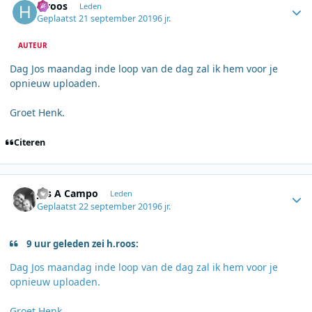
h.roos
Leden
Geplaatst
21 september 2019
6 jr.
AUTEUR
Dag Jos maandag inde loop van de dag zal ik hem voor je
opnieuw uploaden.
Groet Henk.
Citeren
Author stats
Jos A Campo
Leden
Geplaatst
22 september 2019
6 jr.
9 uur geleden zei h.roos:
Dag Jos maandag inde loop van de dag zal ik hem voor je
opnieuw uploaden.
Groet Henk.