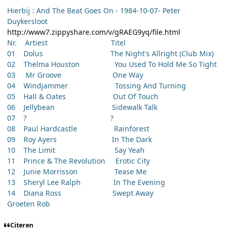
Hierbij : And The Beat Goes On - 1984-10-07- Peter
Duykersloot
http://www7.zippyshare.com/v/gRAEG9yq/file.html
Nr. Artiest Titel
01 Dolus The Night's Allright (Club Mix)
02 Thelma Houston You Used To Hold Me So Tight
03 Mr Groove One Way
04 Windjammer Tossing And Turning
05 Hall & Oates Out Of Touch
06 Jellybean Sidewalk Talk
07 ? ?
08 Paul Hardcastle Rainforest
09 Roy Ayers In The Dark
10 The Limit Say Yeah
11 Prince & The Revolution Erotic City
12 Junie Morrisson Tease Me
13 Sheryl Lee Ralph In The Evening
14 Diana Ross Swept Away
Groeten Rob
Citeren