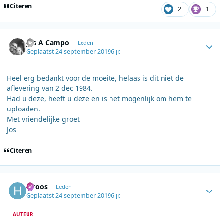
Citeren
2
1
Author stats
Jos A Campo
Leden
Geplaatst
24 september 2019
6 jr.
Heel erg bedankt voor de moeite, helaas is dit niet de
aflevering van 2 dec 1984.
Had u deze, heeft u deze en is het mogenlijk om hem te
uploaden.
Met vriendelijke groet
Jos
Citeren
Author stats
h.roos
Leden
Geplaatst
24 september 2019
6 jr.
AUTEUR