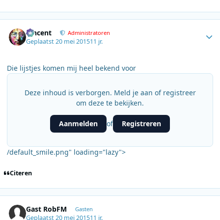
Author stats
Vincent
Administratoren
Geplaatst
20 mei 2015
11 jr.
Die lijstjes komen mij heel bekend voor
Deze inhoud is verborgen. Meld je aan of registreer
om deze te bekijken.
Aanmelden
Registreren
of
/default_smile.png" loading="lazy">
Citeren
Gast RobFM
Gasten
Geplaatst
20 mei 2015
11 jr.