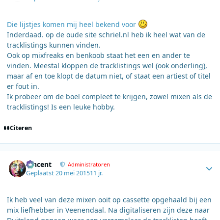
Die lijstjes komen mij heel bekend voor
​Inderdaad. op de oude site schriel.nl heb ik heel wat van de
tracklistings kunnen vinden.
Ook op mixfreaks en benkoob staat het een en ander te
vinden. Meestal kloppen de tracklistings wel (ook onderling),
maar af en toe klopt de datum niet, of staat een artiest of titel
er fout in.
Ik probeer om de boel compleet te krijgen, zowel mixen als de
tracklistings! Is een leuke hobby.
Citeren
Author stats
Vincent
Administratoren
Geplaatst
20 mei 2015
11 jr.
Ik heb veel van deze mixen ooit op cassette opgehaald bij een
mix liefhebber in Veenendaal. Na digitaliseren zijn deze naar