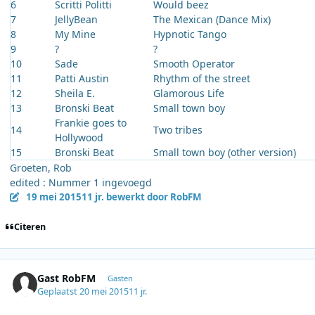
6
Scritti Politti
Would beez
7
JellyBean
The Mexican (Dance Mix)
8
My Mine
Hypnotic Tango
9
?
?
10
Sade
Smooth Operator
11
Patti Austin
Rhythm of the street
12
Sheila E.
Glamorous Life
13
Bronski Beat
Small town boy
Frankie goes to
14
Two tribes
Hollywood
15
Bronski Beat
Small town boy (other version)
Groeten, Rob
edited : Nummer 1 ingevoegd
19 mei 2015
11 jr.
bewerkt door RobFM
Citeren
Gast RobFM
Gasten
Geplaatst
20 mei 2015
11 jr.