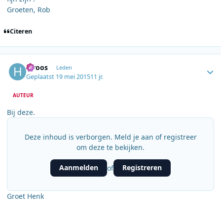
Groeten, Rob
Citeren
Author stats
h.roos
Leden
Geplaatst
19 mei 2015
11 jr.
AUTEUR
Bij deze.
Deze inhoud is verborgen. Meld je aan of registreer
om deze te bekijken.
Aanmelden
Registreren
of
Groet Henk