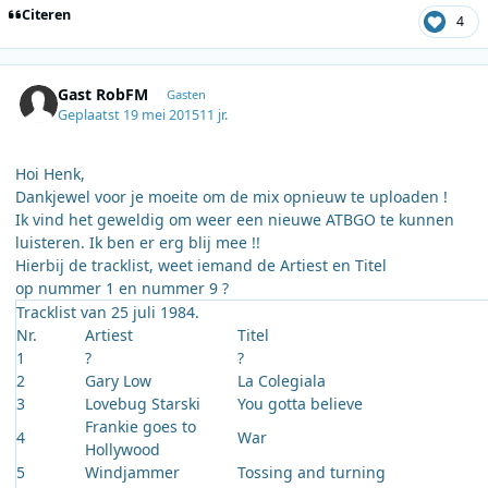
Citeren
4
Gast RobFM
Gasten
Geplaatst
19 mei 2015
11 jr.
Hoi Henk,
Dankjewel voor je moeite om de mix opnieuw te uploaden !
Ik vind het geweldig om weer een nieuwe ATBGO te kunnen
luisteren. Ik ben er erg blij mee !!
Hierbij de tracklist, weet iemand de Artiest en Titel
op nummer 1 en nummer 9 ?
Tracklist van 25 juli 1984.
Nr.
Artiest
Titel
1
?
?
2
Gary Low
La Colegiala
3
Lovebug Starski
You gotta believe
Frankie goes to
4
War
Hollywood
5
Windjammer
Tossing and turning