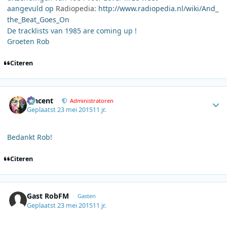
aangevuld op
Radiopedia:
http://www.radiopedia.nl/wiki/And_
the_Beat_Goes_On
De tracklists van 1985 are coming up !
Groeten Rob
Citeren
Author stats
Vincent
Administratoren
Geplaatst
23 mei 2015
11 jr.
Bedankt Rob!
Citeren
Gast RobFM
Gasten
Geplaatst
23 mei 2015
11 jr.