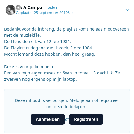
Author stats
Jos A Campo
Leden
Geplaatst
25 september 2019
6 jr.
Bedankt voor de inbreng, de playlist komt helaas niet overeen
met de muziekfile.
De file is denk ik van 12 feb 1984.
De Playlist is degene die ik zoek, 2 dec 1984
Mocht iemand deze hebben, dan heel graag.
Deze is voor jullie moeite
Een van mijn eigen mixes nr 6van in totaal 13 dacht ik. Ze
zwerven nog ergens op mijn laptop.
Deze inhoud is verborgen. Meld je aan of registreer
om deze te bekijken.
Aanmelden
Registreren
of