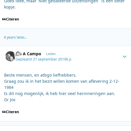
Goed idee, maar '​Niet gedateerde uitzendingen' is een beter
kopje.
Citeren
4 years later...
Author stats
Jos A Campo
Leden
Geplaatst
21 september 2019
6 jr.
Beste mensen, en atbgo liefhebbers.
Graag zou ik in het bezit willen komen van aflevering 2-12-
1984
Is dit nog mogenlijk, ik heb hier veel herinneringen aan.
Gr Jos
Citeren
Author stats