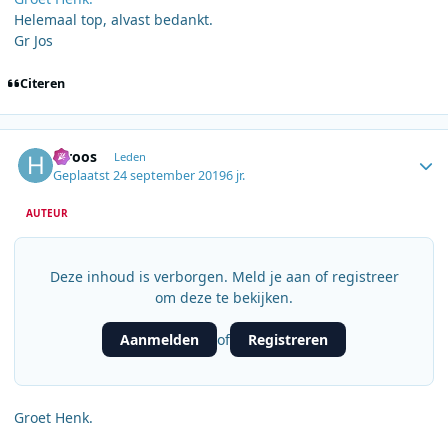
Helemaal top, alvast bedankt.
Gr Jos
Citeren
Author stats
h.roos
Leden
Geplaatst
24 september 2019
6 jr.
AUTEUR
Deze inhoud is verborgen. Meld je aan of registreer
om deze te bekijken.
Aanmelden
Registreren
of
Groet Henk.