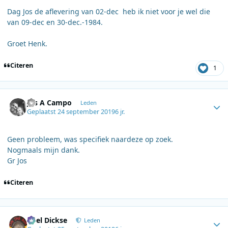
Dag Jos de aflevering van 02-dec heb ik niet voor je wel die
van 09-dec en 30-dec.-1984.
Groet Henk.
Citeren
1
Author stats
Jos A Campo
Leden
Geplaatst
24 september 2019
6 jr.
Geen probleem, was specifiek naardeze op zoek.
Nogmaals mijn dank.
Gr Jos
Citeren
Author stats
Roel Dickse
Leden