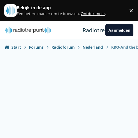
Spring naar bijdragen
Bekijk in de app
×
Sl
Een betere manier om te browsen.
Ontdek meer
.
Radiotrefpunt
Aanmelden
Start
Forums
Radioforum
Nederland
KRO-And the b