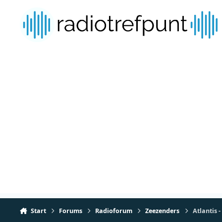
Spring naar bijdragen
Start
Forums
Radioforum
Zeezenders
Atlantis 