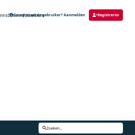
mns
Dossier
Fotoalbum
Geregistreerde gebruiker? Aanmelden
Registreren
Zoeken...