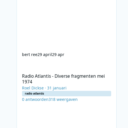
bert ree
29 april
29 apr
Radio Atlantis - Diverse fragmenten mei 1974
Radio Atlantis - Diverse fragmenten mei
1974
Roel Dickse
·
31 januari
radio atlantis
0
antwoorden
318
weergaven