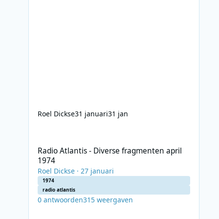
Roel Dickse
31 januari
31 jan
Radio Atlantis - Diverse fragmenten april 1974
Radio Atlantis - Diverse fragmenten april
1974
Roel Dickse
·
27 januari
1974
radio atlantis
0
antwoorden
315
weergaven