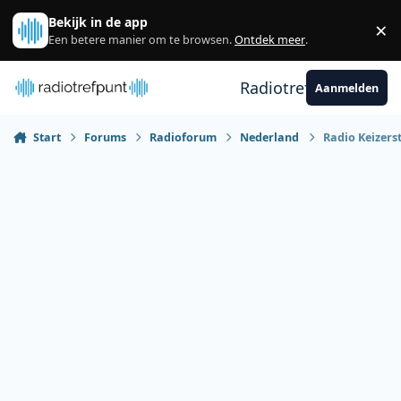
Spring naar bijdragen
Bekijk in de app
×
Sl
Een betere manier om te browsen.
Ontdek meer
.
Radiotrefpunt
Aanmelden
Start
Forums
Radioforum
Nederland
Radio Keizers