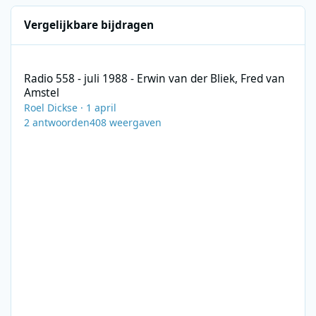
Vergelijkbare bijdragen
Radio 558 - juli 1988 - Erwin van der Bliek, Fred van Amstel
Radio 558 - juli 1988 - Erwin van der Bliek, Fred van
Amstel
Roel Dickse
·
1 april
2
antwoorden
408
weergaven