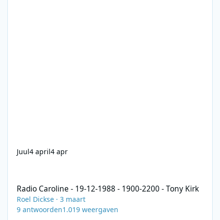
Juul
4 april
4 apr
Radio Caroline - 19-12-1988 - 1900-2200 - Tony Kirk
Radio Caroline - 19-12-1988 - 1900-2200 - Tony Kirk
Roel Dickse
·
3 maart
9
antwoorden
1.019
weergaven