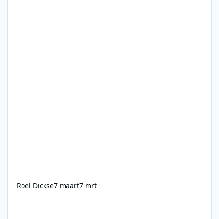
Roel Dickse
7 maart
7 mrt
NOS Radio 3 - 02-04-1988 - 1800-1900 - Frits Spits - De avondspi