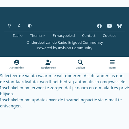
Heldere modus
Donkere modus
Systeemvoorkeur
f
y
b
a
o
l
Taal
Thema
Privacybeleid
Contact
Cookies
c
u
u
Onderdeel van de Radio Erfgoed Community
e
t
e
Powered by
Invision Community
b
u
s
o
b
k
o
e
y
Aanmelden
Registreren
Zoeken
Menu
k
Selecteer de valuta waarin je wilt doneren. Als dit anders is dan
de standaardvaluta, wordt het bedrag automatisch omgewisseld.
Inschakelen om ervoor te zorgen dat je naam en e-mailadres privé
blijven.
Inschakelen om updates over de inzamelingsactie via e-mail te
ontvangen.