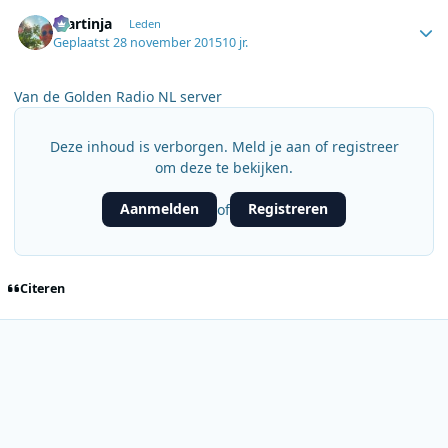
Author stats
martinja
Leden
Geplaatst
28 november 2015
10 jr.
Van de Golden Radio NL server
Deze inhoud is verborgen. Meld je aan of registreer
om deze te bekijken.
Aanmelden
Registreren
of
Citeren