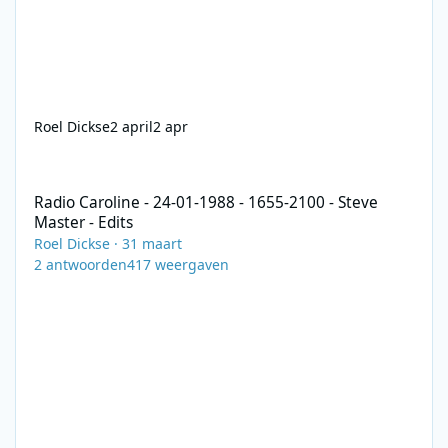
Roel Dickse
2 april
2 apr
Radio Caroline - 24-01-1988 - 1655-2100 - Steve Master - Edits
Radio Caroline - 24-01-1988 - 1655-2100 - Steve
Master - Edits
Roel Dickse
·
31 maart
2
antwoorden
417
weergaven