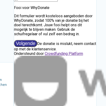
an
achen