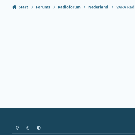
Start
Forums
Radioforum
Nederland
VARA Radio
Heldere modus
Donkere modus
Systeemvoorkeur