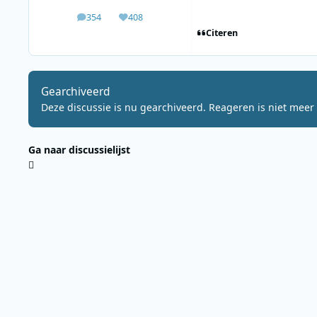
354
408
berichten
Waardering
Citeren
Gearchiveerd
Deze discussie is nu gearchiveerd. Reageren is niet meer 
Ga naar discussielijst