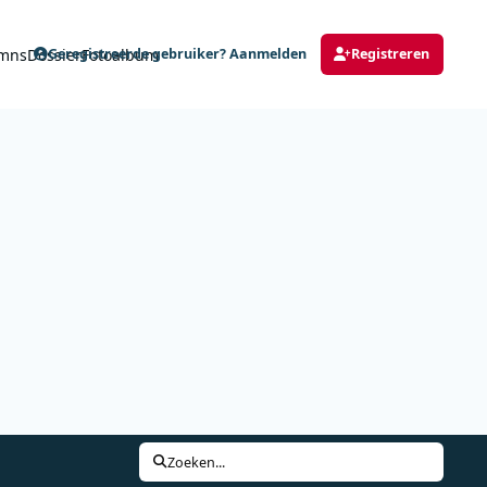
mns
Dossier
Fotoalbum
Geregistreerde gebruiker? Aanmelden
Registreren
Zoeken...