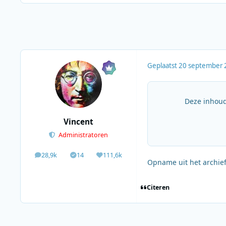
Geplaatst
20 september 
Deze inhoud
Vincent
Administratoren
28,9k
14
111,6k
berichten
Solutions
Waardering
Opname uit het archie
Citeren