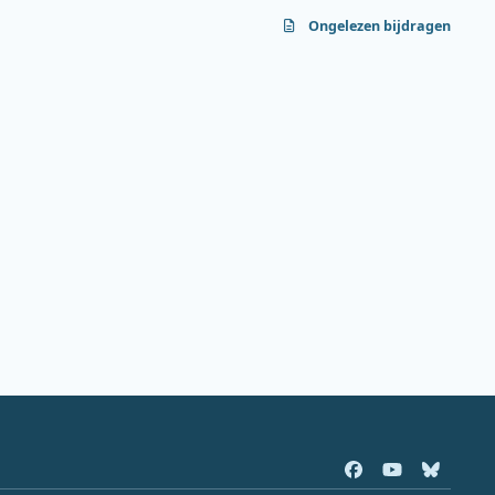
Ongelezen bijdragen
f
y
b
a
o
l