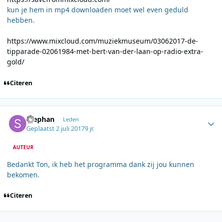
kun je hem in mp4 downloaden moet wel even geduld
hebben.
https://www.mixcloud.com/muziekmuseum/03062017-de-
tipparade-02061984-met-bert-van-der-laan-op-radio-extra-
gold/
Citeren
Author stats
Stephan
Leden
Geplaatst
2 juli 2017
9 jr.
AUTEUR
Bedankt Ton, ik heb het programma dank zij jou kunnen
bekomen.
Citeren