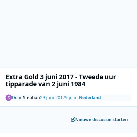
Extra Gold 3 juni 2017 - Tweede uur
tipparade van 2 juni 1984
Door
Stephan
29 juni 2017
9 jr.
in
Nederland
Nieuwe discussie starten
Author stats