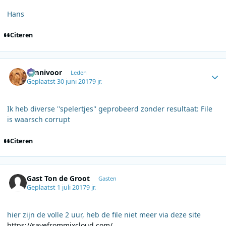
Hans
Citeren
Author stats
Omnivoor
Leden
Geplaatst
30 juni 2017
9 jr.
Ik heb diverse ''spelertjes'' geprobeerd zonder resultaat: File
is waarsch corrupt
Citeren
Gast Ton de Groot
Gasten
Geplaatst
1 juli 2017
9 jr.
hier zijn de volle 2 uur, heb de file niet meer via deze site
https://savefrommixcloud.com/