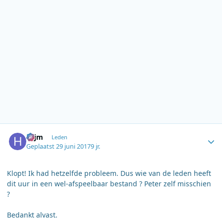
Author stats
hcjm
Leden
Geplaatst
29 juni 2017
9 jr.
Klopt! Ik had hetzelfde probleem. Dus wie van de leden heeft
dit uur in een wel-afspeelbaar bestand ? Peter zelf misschien
?
Bedankt alvast.