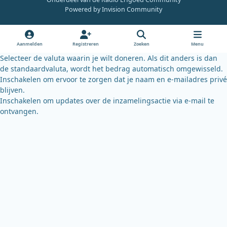
e
t
e
Powered by
Invision Community
b
u
s
o
b
k
o
e
y
Aanmelden
Registreren
Zoeken
Menu
k
Selecteer de valuta waarin je wilt doneren. Als dit anders is dan
de standaardvaluta, wordt het bedrag automatisch omgewisseld.
Inschakelen om ervoor te zorgen dat je naam en e-mailadres privé
blijven.
Inschakelen om updates over de inzamelingsactie via e-mail te
ontvangen.