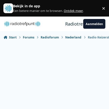
Spring naar bijdragen
Bekijk in de app
×
Sl
Een betere manier om te browsen.
Ontdek meer
.
Radiotrefpunt
Aanmelden
Start
Forums
Radioforum
Nederland
Radio Keizers