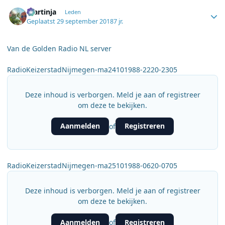
Author stats
martinja
Leden
Geplaatst
29 september 2018
7 jr.
Van de Golden Radio NL server
RadioKeizerstadNijmegen-ma24101988-2220-2305
Deze inhoud is verborgen. Meld je aan of registreer
om deze te bekijken.
Aanmelden
Registreren
of
RadioKeizerstadNijmegen-ma25101988-0620-0705
Deze inhoud is verborgen. Meld je aan of registreer
om deze te bekijken.
Aanmelden
Registreren
of