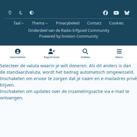
Heldere modus
Donkere modus
Systeemvoorkeur
f
y
b
a
o
l
Taal
Thema
Privacybeleid
Contact
Cookies
c
u
u
Onderdeel van de Radio Erfgoed Community
e
t
e
Powered by
Invision Community
b
u
s
o
b
k
o
e
y
Aanmelden
Registreren
Zoeken
Menu
k
Selecteer de valuta waarin je wilt doneren. Als dit anders is dan
de standaardvaluta, wordt het bedrag automatisch omgewisseld.
Inschakelen om ervoor te zorgen dat je naam en e-mailadres privé
blijven.
Inschakelen om updates over de inzamelingsactie via e-mail te
ontvangen.