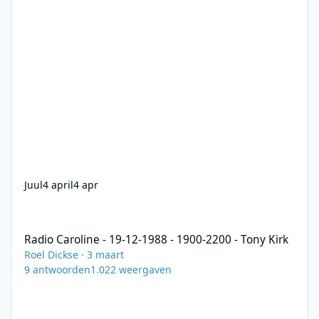
Juul
4 april
4 apr
Radio Caroline - 19-12-1988 - 1900-2200 - Tony Kirk
Radio Caroline - 19-12-1988 - 1900-2200 - Tony Kirk
Roel Dickse
·
3 maart
9
antwoorden
1.022
weergaven