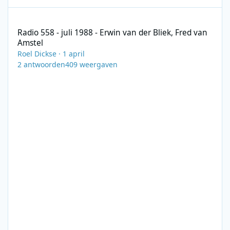
Radio 558 - juli 1988 - Erwin van der Bliek, Fred van Amstel
Radio 558 - juli 1988 - Erwin van der Bliek, Fred van
Amstel
Roel Dickse
·
1 april
2
antwoorden
409
weergaven