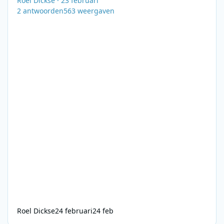
Roel Dickse
·
23 februari
2
antwoorden
563
weergaven
Roel Dickse
24 februari
24 feb