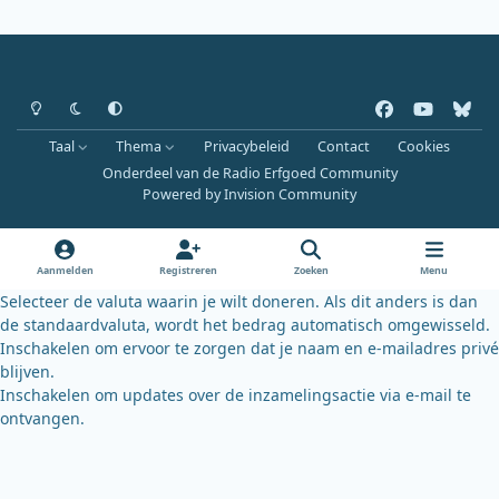
Heldere modus
Donkere modus
Systeemvoorkeur
f
y
b
a
o
l
Taal
Thema
Privacybeleid
Contact
Cookies
c
u
u
Onderdeel van de Radio Erfgoed Community
e
t
e
Powered by
Invision Community
b
u
s
o
b
k
o
e
y
Aanmelden
Registreren
Zoeken
Menu
k
Selecteer de valuta waarin je wilt doneren. Als dit anders is dan
de standaardvaluta, wordt het bedrag automatisch omgewisseld.
Inschakelen om ervoor te zorgen dat je naam en e-mailadres privé
blijven.
Inschakelen om updates over de inzamelingsactie via e-mail te
ontvangen.