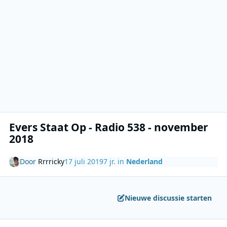
Evers Staat Op - Radio 538 - november
2018
Door
Rrrricky
17 juli 2019
7 jr.
in
Nederland
Nieuwe discussie starten
Author stats