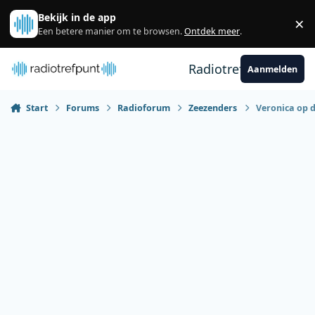
Spring naar bijdragen
Bekijk in de app
×
Sl
Een betere manier om te browsen.
Ontdek meer
.
Radiotrefpunt
Aanmelden
Start
Forums
Radioforum
Zeezenders
Veronica op d