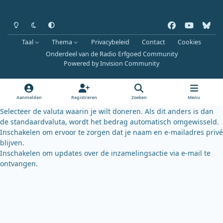
Heldere modus
Donkere modus
Systeemvoorkeur
f
y
b
a
o
l
Taal
Thema
Privacybeleid
Contact
Cookies
c
u
u
Onderdeel van de Radio Erfgoed Community
e
t
e
Powered by
Invision Community
b
u
s
o
b
k
o
e
y
Aanmelden
Registreren
Zoeken
Menu
k
Selecteer de valuta waarin je wilt doneren. Als dit anders is dan
de standaardvaluta, wordt het bedrag automatisch omgewisseld.
Inschakelen om ervoor te zorgen dat je naam en e-mailadres privé
blijven.
Inschakelen om updates over de inzamelingsactie via e-mail te
ontvangen.