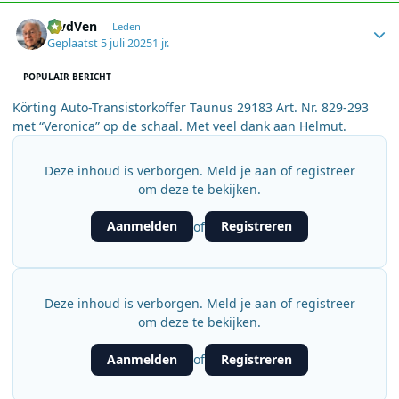
Author stats
MvdVen
Leden
Geplaatst
5 juli 2025
1 jr.
POPULAIR BERICHT
Körting Auto-Transistorkoffer Taunus 29183 Art. Nr. 829-293
met “Veronica” op de schaal. Met veel dank aan Helmut.
Deze inhoud is verborgen. Meld je aan of registreer
om deze te bekijken.
Aanmelden
Registreren
of
Deze inhoud is verborgen. Meld je aan of registreer
om deze te bekijken.
Aanmelden
Registreren
of