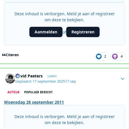
Deze inhoud is verborgen. Meld je aan of registreer
om deze te bekijken.
Aanmelden
Registreren
of
Citeren
2
4
Author stats
David Peeters
Leden
Geplaatst
17 september 2025
17 sep
AUTEUR
POPULAIR BERICHT
Woensdag 28 september 2011
Deze inhoud is verborgen. Meld je aan of registreer
om deze te bekijken.