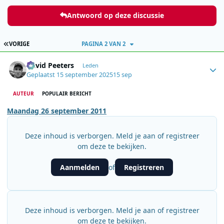
Antwoord op deze discussie
EERSTE PAGINA
VORIGE
PAGINA 2 VAN 2
Author stats
David Peeters
Leden
Geplaatst
15 september 2025
15 sep
AUTEUR
POPULAIR BERICHT
Maandag 26 september 2011
Deze inhoud is verborgen. Meld je aan of registreer
om deze te bekijken.
Aanmelden
Registreren
of
Deze inhoud is verborgen. Meld je aan of registreer
om deze te bekijken.