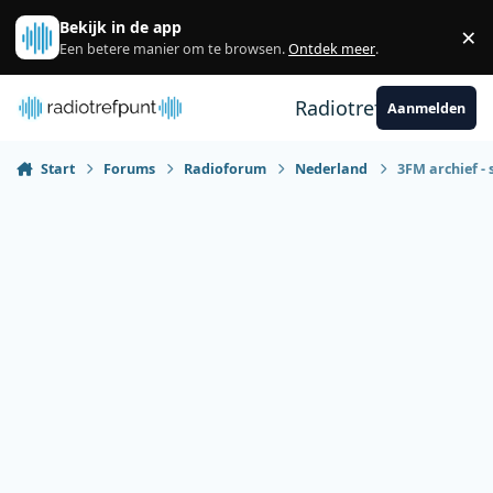
Spring naar bijdragen
Bekijk in de app
×
Sl
Een betere manier om te browsen.
Ontdek meer
.
Radiotrefpunt
Aanmelden
Start
Forums
Radioforum
Nederland
3FM archief -