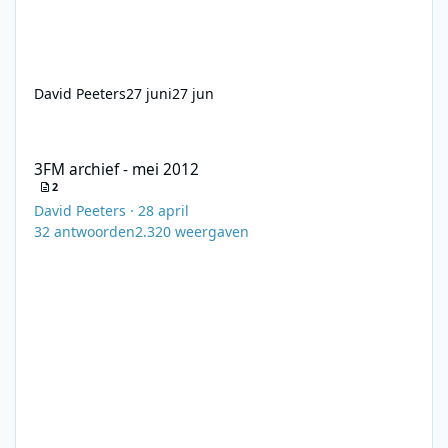
David Peeters
27 juni
27 jun
3FM archief - mei 2012
3FM archief - mei 2012
2
David Peeters
·
28 april
32
antwoorden
2.320
weergaven