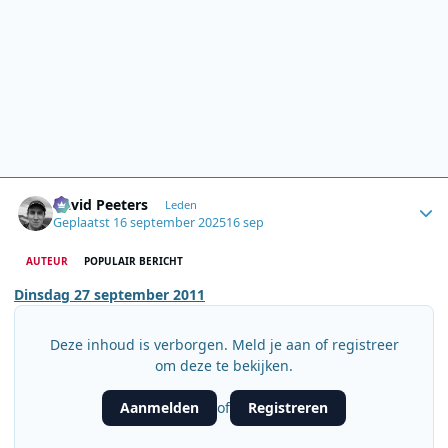
Author stats
David Peeters
Leden
Geplaatst
16 september 2025
16 sep
AUTEUR
POPULAIR BERICHT
Dinsdag 27 september 2011
Deze inhoud is verborgen. Meld je aan of registreer
om deze te bekijken.
Aanmelden
Registreren
of