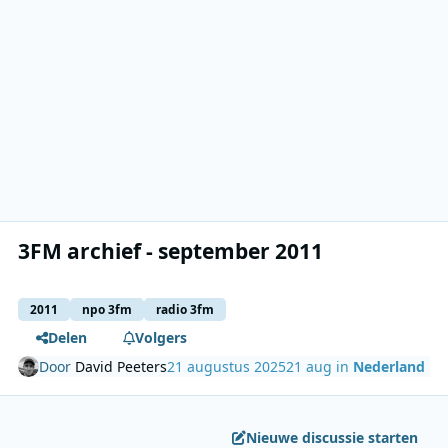
3FM archief - september 2011
2011
npo 3fm
radio 3fm
Delen
Volgers
Door
David Peeters
21 augustus 2025
21 aug
in
Nederland
Nieuwe discussie starten