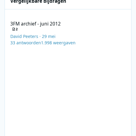
Vergelijkbare bijdragen
3FM archief - juni 2012
3FM archief - juni 2012
2
David Peeters
·
29 mei
33
antwoorden
1.998
weergaven