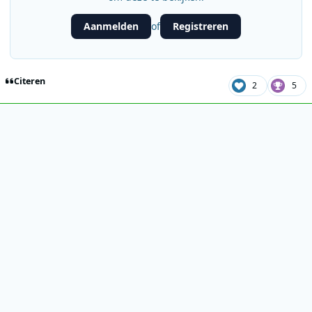
Aanmelden
Registreren
of
Citeren
2
5