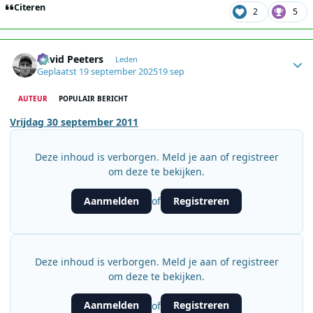
Citeren
2
5
Author stats
David Peeters
Leden
Geplaatst
19 september 2025
19 sep
AUTEUR
POPULAIR BERICHT
Vrijdag 30 september 2011
Deze inhoud is verborgen. Meld je aan of registreer
om deze te bekijken.
Aanmelden
Registreren
of
Deze inhoud is verborgen. Meld je aan of registreer
om deze te bekijken.
Aanmelden
Registreren
of