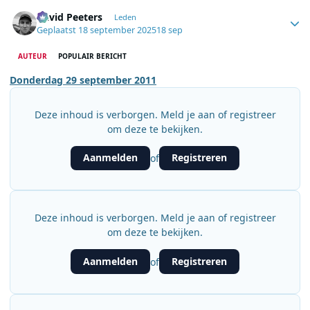
Author stats
David Peeters
Leden
Geplaatst
18 september 2025
18 sep
AUTEUR
POPULAIR BERICHT
Donderdag 29 september 2011
Deze inhoud is verborgen. Meld je aan of registreer
om deze te bekijken.
Aanmelden
Registreren
of
Deze inhoud is verborgen. Meld je aan of registreer
om deze te bekijken.
Aanmelden
Registreren
of