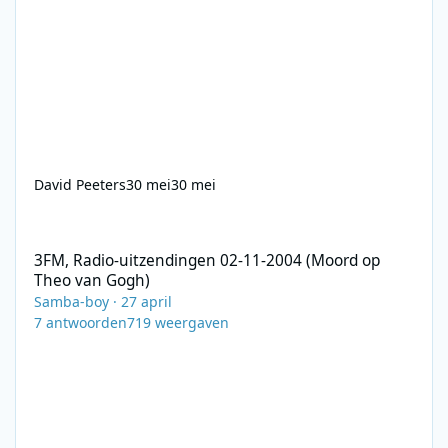
David Peeters
30 mei
30 mei
3FM, Radio-uitzendingen 02-11-2004 (Moord op Theo van Gogh)
3FM, Radio-uitzendingen 02-11-2004 (Moord op
Theo van Gogh)
Samba-boy
·
27 april
7
antwoorden
719
weergaven