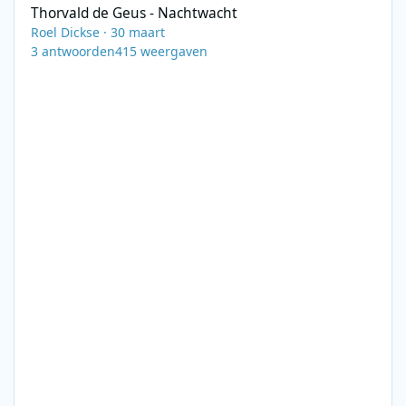
Thorvald de Geus - Nachtwacht
Roel Dickse
·
30 maart
3
antwoorden
415
weergaven