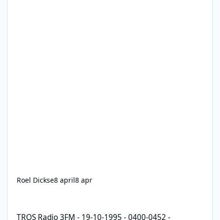
Roel Dickse
8 april
8 apr
TROS Radio 3FM - 19-10-1995 - 0400-0452 - Thorvald de Geus - 
TROS Radio 3FM - 19-10-1995 - 0400-0452 -