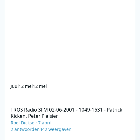
Juul
12 mei
12 mei
TROS Radio 3FM 02-06-2001 - 1049-1631 - Patrick Kicken, Peter Pl
TROS Radio 3FM 02-06-2001 - 1049-1631 - Patrick
Kicken, Peter Plaisier
Roel Dickse
·
7 april
2
antwoorden
442
weergaven