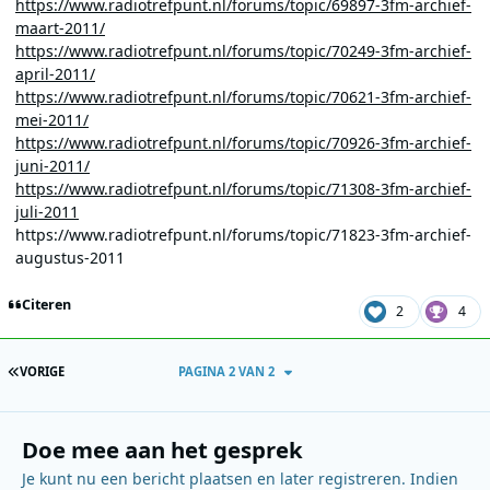
https://www.radiotrefpunt.nl/forums/topic/69897-3fm-archief-
maart-2011/
https://www.radiotrefpunt.nl/forums/topic/70249-3fm-archief-
april-2011/
https://www.radiotrefpunt.nl/forums/topic/70621-3fm-archief-
mei-2011/
https://www.radiotrefpunt.nl/forums/topic/70926-3fm-archief-
juni-2011/
https://www.radiotrefpunt.nl/forums/topic/71308-3fm-archief-
juli-2011
https://www.radiotrefpunt.nl/forums/topic/71823-3fm-archief-
augustus-2011
Citeren
2
4
EERSTE PAGINA
VORIGE
PAGINA 2 VAN 2
Doe mee aan het gesprek
Je kunt nu een bericht plaatsen en later registreren. Indien