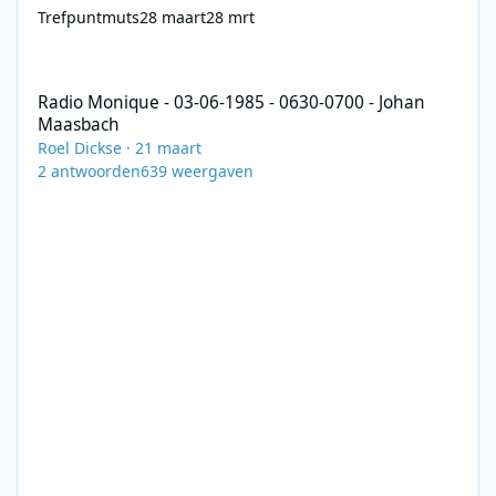
Trefpuntmuts
28 maart
28 mrt
Radio Monique - 03-06-1985 - 0630-0700 - Johan Maasbach
Radio Monique - 03-06-1985 - 0630-0700 - Johan
Maasbach
Roel Dickse
·
21 maart
2
antwoorden
639
weergaven