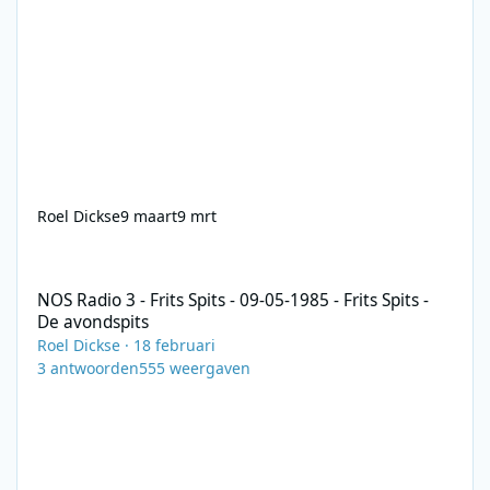
Roel Dickse
9 maart
9 mrt
NOS Radio 3 - Frits Spits - 09-05-1985 - Frits Spits - De avondspit
NOS Radio 3 - Frits Spits - 09-05-1985 - Frits Spits -
De avondspits
Roel Dickse
·
18 februari
3
antwoorden
555
weergaven