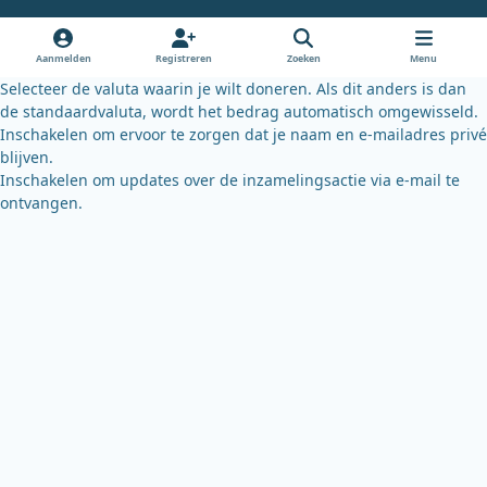
o
b
k
o
e
y
Aanmelden
Registreren
Zoeken
Menu
k
Selecteer de valuta waarin je wilt doneren. Als dit anders is dan
de standaardvaluta, wordt het bedrag automatisch omgewisseld.
Inschakelen om ervoor te zorgen dat je naam en e-mailadres privé
blijven.
Inschakelen om updates over de inzamelingsactie via e-mail te
ontvangen.