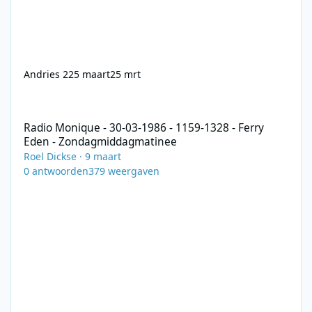
Andries 2
25 maart
25 mrt
Radio Monique - 30-03-1986 - 1159-1328 - Ferry Eden - Zonda
Radio Monique - 30-03-1986 - 1159-1328 - Ferry
Eden - Zondagmiddagmatinee
Roel Dickse
·
9 maart
0
antwoorden
379
weergaven