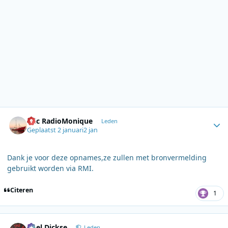
Author stats
Eric RadioMonique
Leden
Geplaatst
2 januari
2 jan
Dank je voor deze opnames,ze zullen met bronvermelding
gebruikt worden via RMI.
Citeren
1
Author stats
Roel Dickse
Leden