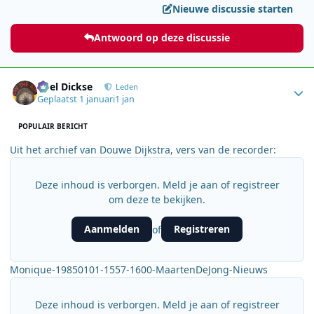
Nieuwe discussie starten
Antwoord op deze discussie
Author stats
Roel Dickse
Leden
Geplaatst
1 januari
1 jan
POPULAIR BERICHT
Uit het archief van Douwe Dijkstra, vers van de recorder:
Deze inhoud is verborgen. Meld je aan of registreer
om deze te bekijken.
Aanmelden
Registreren
of
Monique-19850101-1557-1600-MaartenDeJong-Nieuws
Deze inhoud is verborgen. Meld je aan of registreer