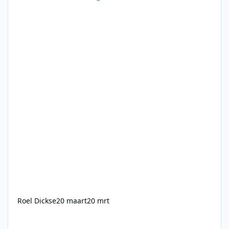
Roel Dickse
20 maart
20 mrt
Laser 558 - 10-09-1985 - 1656-1758 - Chris Carson