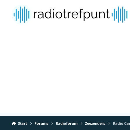
Spring naar bijdragen
Start
Forums
Radioforum
Zeezenders
Radio Car