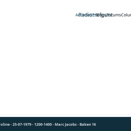
Radiotrefpunt
Activiteit
Blogs
Forums
Colu
oline - 25-07-1979 - 1200-1400 - Marc Jacobs - Baken 16