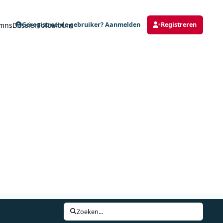
mns
Dossier
Fotoalbum
Geregistreerde gebruiker? Aanmelden
Registreren
Zoeken...