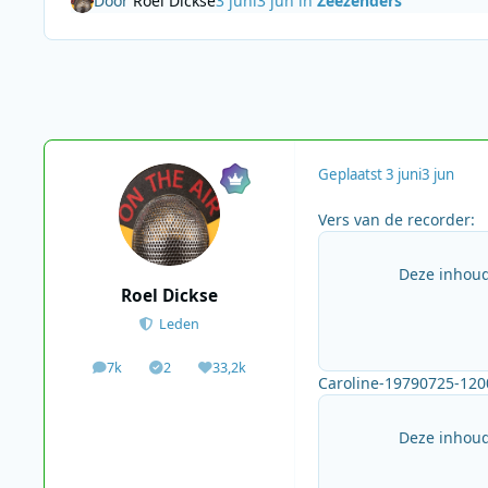
Door
Roel Dickse
3 juni
3 jun
in
Zeezenders
Geplaatst
3 juni
3 jun
Vers van de recorder:
Deze inhoud
Roel Dickse
Leden
7k
2
33,2k
berichten
Solutions
Waardering
Caroline-19790725-12
Deze inhoud