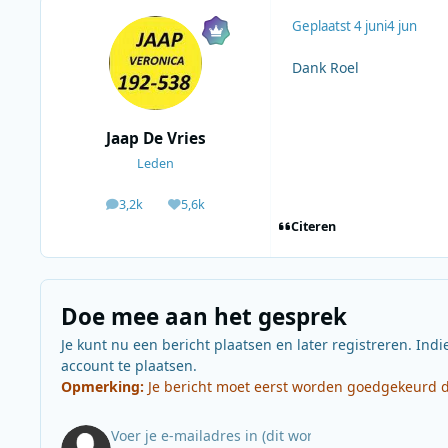
Geplaatst
4 juni
4 jun
Dank Roel
Jaap De Vries
Leden
3,2k
5,6k
berichten
Waardering
Citeren
Doe mee aan het gesprek
Je kunt nu een bericht plaatsen en later registreren. Indi
account te plaatsen.
Opmerking:
Je bericht moet eerst worden goedgekeurd do