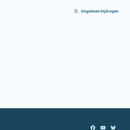
Ongelezen bijdragen
f
y
b