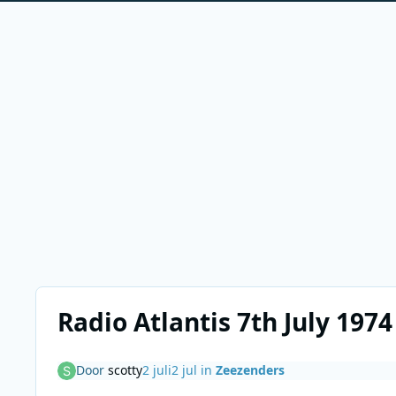
Radio Atlantis 7th July 1974
Door
scotty
2 juli
2 jul
in
Zeezenders