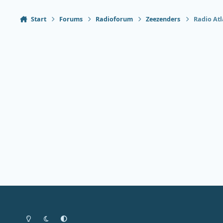
Start
Forums
Radioforum
Zeezenders
Radio Atl
Heldere modus
Donkere modus
Systeemvoorkeur