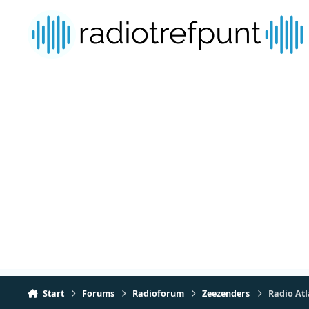
Spring naar bijdragen
Start
Forums
Radioforum
Zeezenders
Radio Atl