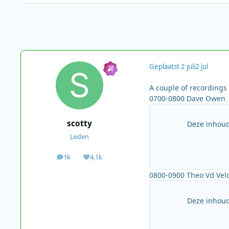
Geplaatst
2 juli
2 jul
A couple of recordings
0700-0800 Dave Owen
scotty
Deze inhoud
Leden
1k
4,1k
berichten
Waardering
0800-0900 Theo Vd Vel
Deze inhoud