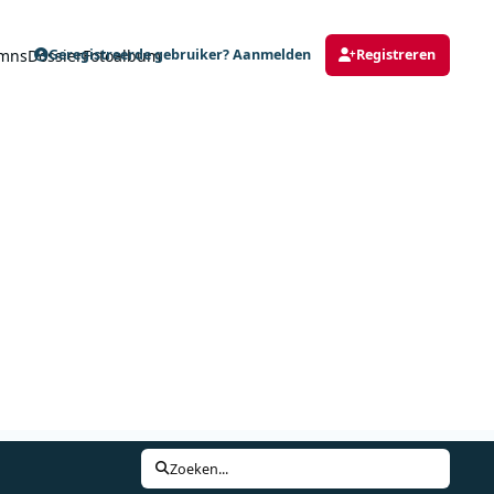
mns
Dossier
Fotoalbum
Geregistreerde gebruiker? Aanmelden
Registreren
Zoeken...