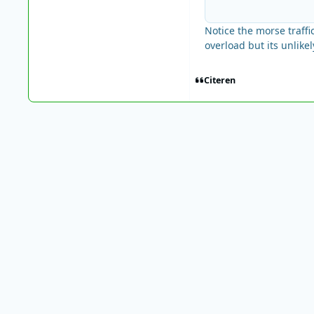
Notice the morse traffi
overload but its unlike
Citeren