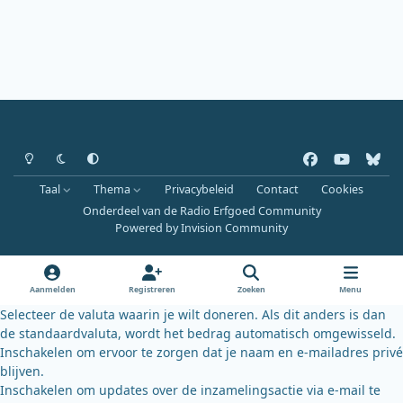
Heldere modus
Donkere modus
Systeemvoorkeur
f
y
b
a
o
l
Taal
Thema
Privacybeleid
Contact
Cookies
c
u
u
Onderdeel van de Radio Erfgoed Community
e
t
e
Powered by
Invision Community
b
u
s
o
b
k
o
e
y
Aanmelden
Registreren
Zoeken
Menu
k
Selecteer de valuta waarin je wilt doneren. Als dit anders is dan
de standaardvaluta, wordt het bedrag automatisch omgewisseld.
Inschakelen om ervoor te zorgen dat je naam en e-mailadres privé
blijven.
Inschakelen om updates over de inzamelingsactie via e-mail te