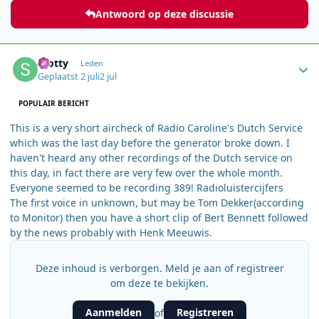
Antwoord op deze discussie
Author stats
scotty
Leden
Geplaatst
2 juli
2 jul
POPULAIR BERICHT
This is a very short aircheck of Radio Caroline's Dutch Service
which was the last day before the generator broke down. I
haven't heard any other recordings of the Dutch service on
this day, in fact there are very few over the whole month.
Everyone seemed to be recording 389! Radioluistercijfers
The first voice in unknown, but may be Tom Dekker(according
to Monitor) then you have a short clip of Bert Bennett followed
by the news probably with Henk Meeuwis.
Deze inhoud is verborgen. Meld je aan of registreer
om deze te bekijken.
Aanmelden
Registreren
of