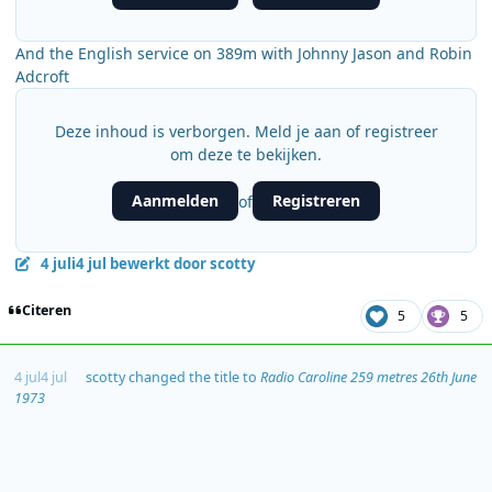
And the English service on 389m with Johnny Jason and Robin
Adcroft
Deze inhoud is verborgen. Meld je aan of registreer
om deze te bekijken.
Aanmelden
Registreren
of
4 juli
4 jul
bewerkt door scotty
Citeren
5
5
4 jul
4 jul
scotty
changed the title to
Radio Caroline 259 metres 26th June
1973