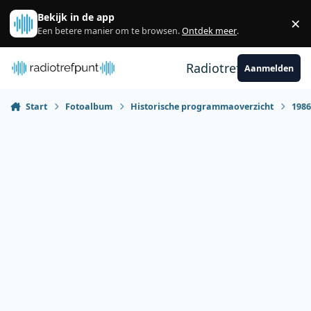
Spring naar bijdragen
Bekijk in de app
×
Sl
Een betere manier om te browsen.
Ontdek meer
.
Radiotrefpunt
Aanmelden
Start
Fotoalbum
Historische programmaoverzicht
198