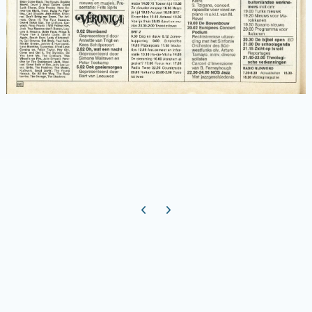
Previous carousel slide
Next carousel slide