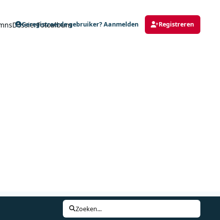
mns
Dossier
Fotoalbum
Geregistreerde gebruiker? Aanmelden
Registreren
Zoeken...