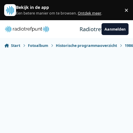
Spring naar bijdragen
Bekijk in de app
×
Sl
Een betere manier om te browsen.
Ontdek meer
.
Radiotrefpunt
Aanmelden
Start
Fotoalbum
Historische programmaoverzicht
198