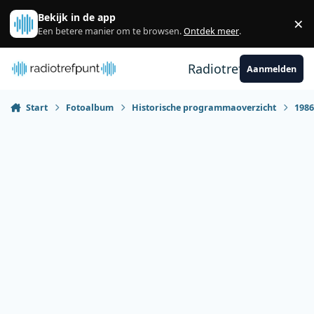
Spring naar bijdragen
Bekijk in de app
×
Sl
Een betere manier om te browsen.
Ontdek meer
.
Radiotrefpunt
Aanmelden
Start
Fotoalbum
Historische programmaoverzicht
198