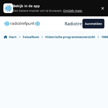
Spring naar bijdragen
Bekijk in de app
×
Sl
Een betere manier om te browsen.
Ontdek meer
.
Radiotrefpunt
Aanmelden
Start
Fotoalbum
Historische programmaoverzicht
198