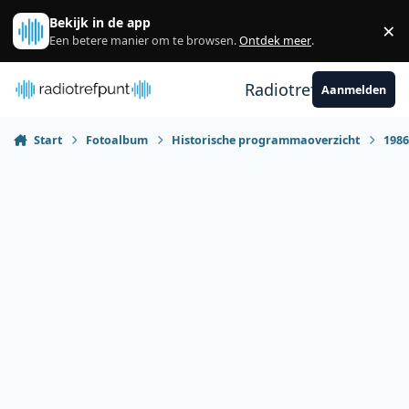
Spring naar bijdragen
Bekijk in de app
×
Sl
Een betere manier om te browsen.
Ontdek meer
.
Radiotrefpunt
Aanmelden
Start
Fotoalbum
Historische programmaoverzicht
198