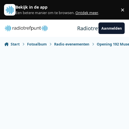
Spring naar bijdragen
Bekijk in de app
×
Sl
Een betere manier om te browsen.
Ontdek meer
.
Radiotrefpunt
Aanmelden
Start
Fotoalbum
Radio evenementen
Opening 192 Muse