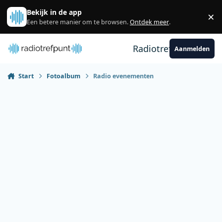
Spring naar bijdragen
Bekijk in de app
×
Sl
Een betere manier om te browsen.
Ontdek meer
.
Radiotrefpunt
Aanmelden
Start
Fotoalbum
Radio evenementen