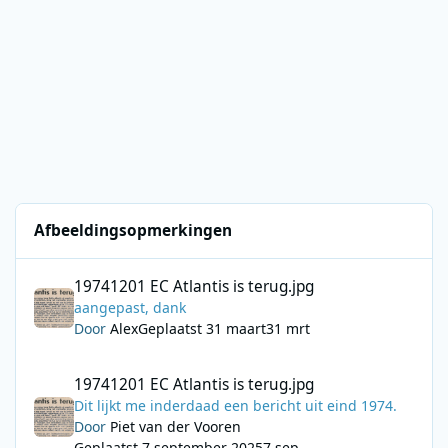
Afbeeldingsopmerkingen
19741201 EC Atlantis is terug.jpg
19741201 EC Atlantis is terug.jpg
aangepast, dank
Door
Alex
Geplaatst
31 maart
31 mrt
19741201 EC Atlantis is terug.jpg
19741201 EC Atlantis is terug.jpg
Dit lijkt me inderdaad een bericht uit eind 1974.
Door
Piet van der Vooren
Geplaatst
7 september 2025
7 sep