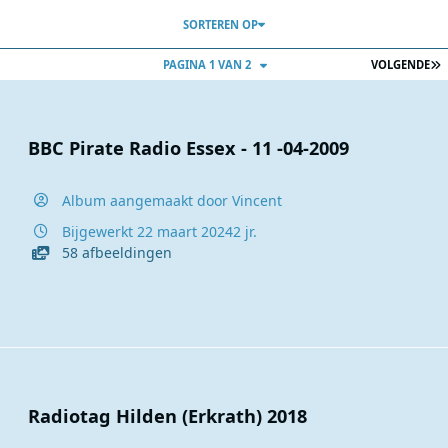
SORTEREN OP
L
PAGINA 1 VAN 2
VOLGENDE
BBC Pirate Radio Essex - 11 -04-2009
Album aangemaakt door
Vincent
Bijgewerkt
22 maart 2024
2 jr.
58 afbeeldingen
Radiotag Hilden (Erkrath) 2018