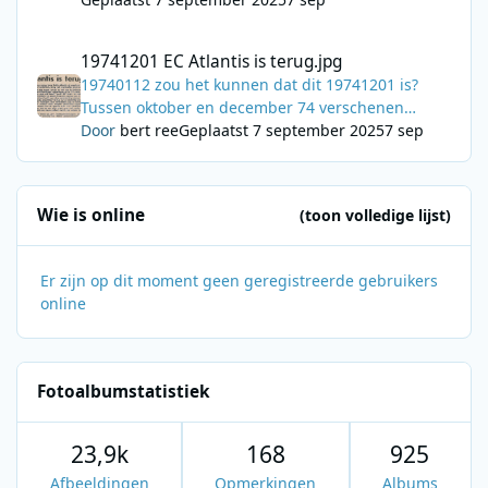
19741201 EC Atlantis is terug.jpg
19741201 EC Atlantis is terug.jpg
19740112 zou het kunnen dat dit 19741201 is?
Tussen oktober en december 74 verschenen
berichten dat Atlantis zou terugkeren.
Door
bert ree
Geplaatst
7 september 2025
7 sep
Wie is online
(toon volledige lijst)
Er zijn op dit moment geen geregistreerde gebruikers
online
Fotoalbumstatistiek
23,9k
168
925
Afbeeldingen
Opmerkingen
Albums