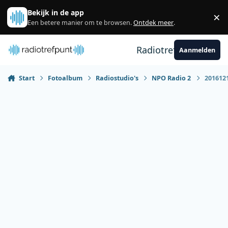
Spring naar bijdragen
Bekijk in de app
×
Sl
Een betere manier om te browsen.
Ontdek meer
.
Radiotrefpunt
Aanmelden
Start
Fotoalbum
Radiostudio's
NPO Radio 2
201612