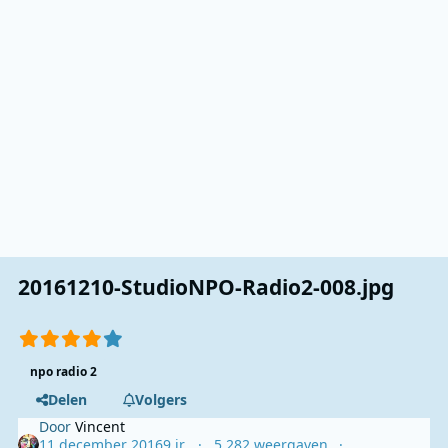
20161210-StudioNPO-Radio2-008.jpg
npo radio 2
Delen
Volgers
Door
Vincent
11 december 2016
9 jr.
5.282 weergaven