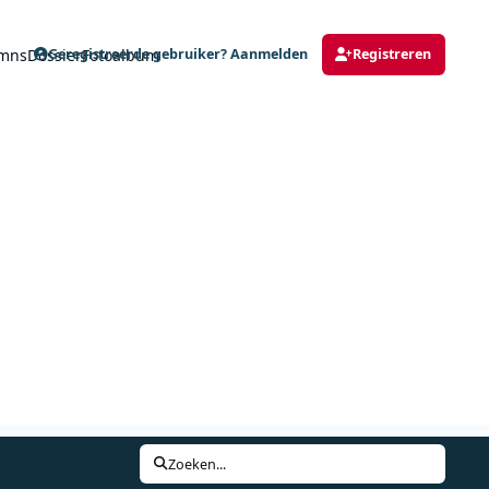
mns
Dossier
Fotoalbum
Geregistreerde gebruiker? Aanmelden
Registreren
Zoeken...