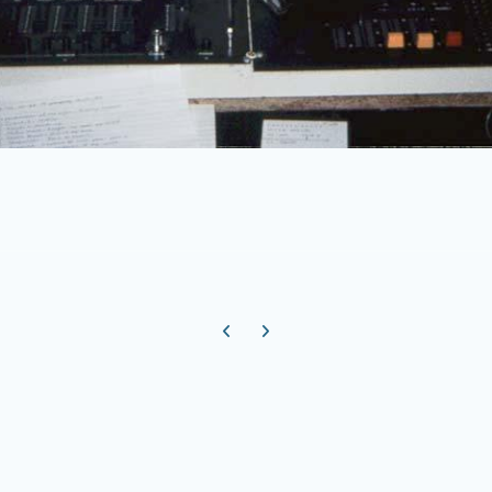
Previous carousel slide
Next carousel slide