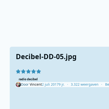
Decibel-DD-05.jpg
radio decibel
Door
Vincent
2 juli 2017
9 jr.
3.322 weergaven
Be