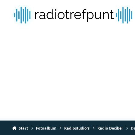
Spring naar bijdragen
Start
Fotoalbum
Radiostudio's
Radio Decibel
De