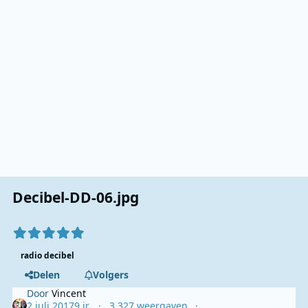
Decibel-DD-06.jpg
radio decibel
Delen
Volgers
Door
Vincent
2 juli 2017
9 jr.
3.327 weergaven