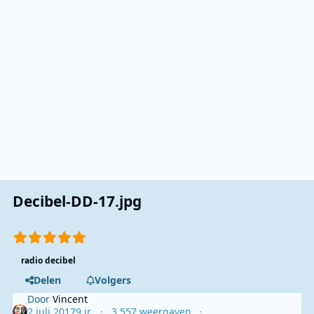
Decibel-DD-17.jpg
radio decibel
Delen
Volgers
Door
Vincent
2 juli 2017
9 jr.
3.557 weergaven