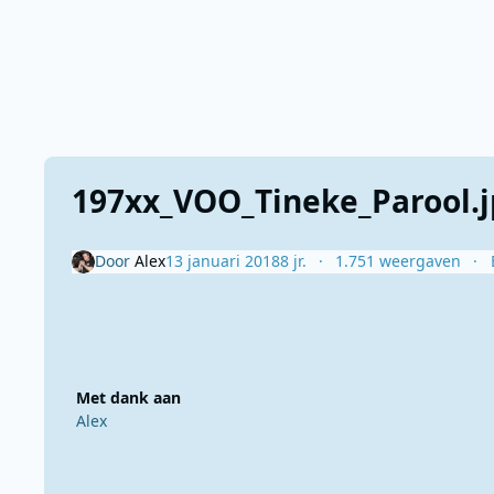
197xx_VOO_Tineke_Parool.
Door
Alex
13 januari 2018
8 jr.
1.751 weergaven
Met dank aan
Alex