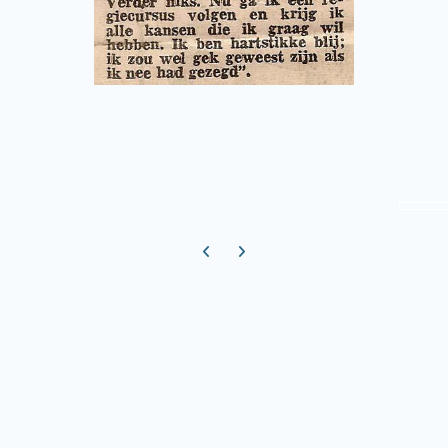
Previous carousel slide
Next carousel slide