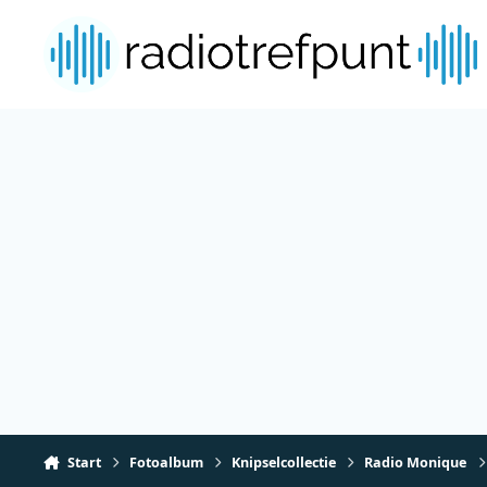
Spring naar bijdragen
Start
Fotoalbum
Knipselcollectie
Radio Monique