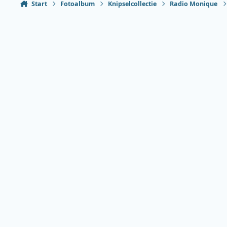
Start
Fotoalbum
Knipselcollectie
Radio Monique
Heldere modus
Donkere modus
Systeemvoorkeur
Taal
Thema
Privacybeleid
Contact
Cookies