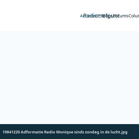
Radiotrefpunt
Activiteit
Blogs
Forums
Colu
19841220 Adformatie Radio Monique sinds zondag in de lucht.jpg