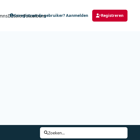
mns
Dossier
Fotoalbum
Geregistreerde gebruiker? Aanmelden
Registreren
Zoeken...