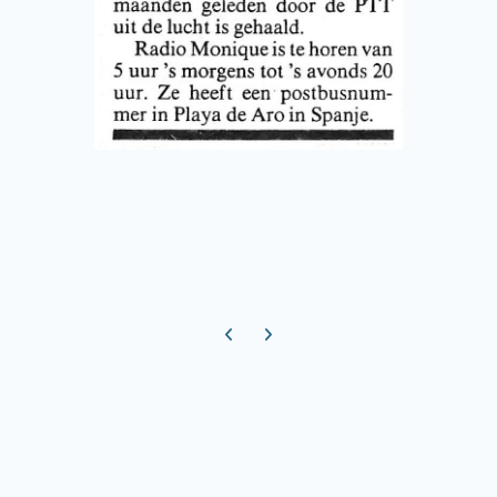
Previous carousel slide
Next carousel slide