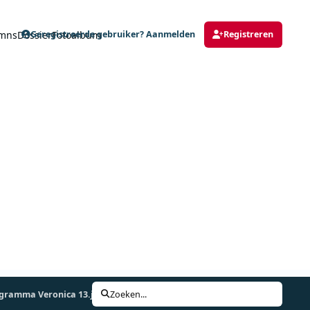
mns
Dossier
Fotoalbum
Geregistreerde gebruiker? Aanmelden
Registreren
gramma Veronica 13.jpg
Zoeken...