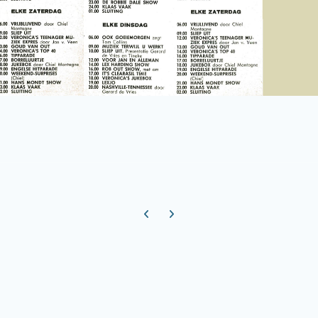
Previous carousel slide
Next carousel slide