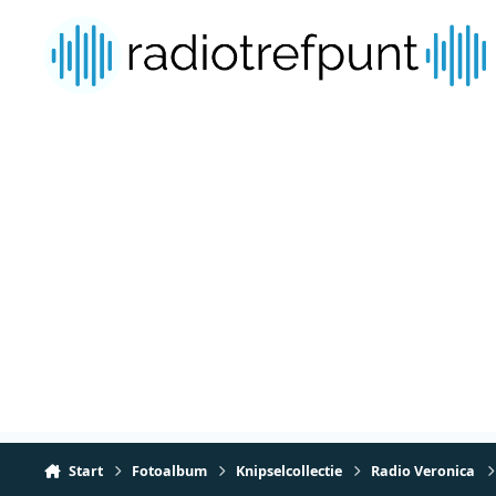
Spring naar bijdragen
Start
Fotoalbum
Knipselcollectie
Radio Veronica