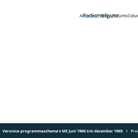
Radiotrefpunt
Activiteit
Blogs
Forums
Colu
Veronica programmaschema's ME Juni 1966 t/m december 1969
Pro