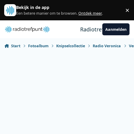
Spring naar bijdragen
Bekijk in de app
×
Sl
Een betere manier om te browsen.
Ontdek meer
.
Radiotrefpunt
Aanmelden
Start
Fotoalbum
Knipselcollectie
Radio Veronica
Ve