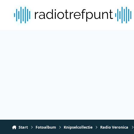
Spring naar bijdragen
Start
Fotoalbum
Knipselcollectie
Radio Veronica