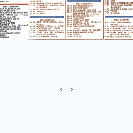
Previous carousel slide
Next carousel slide