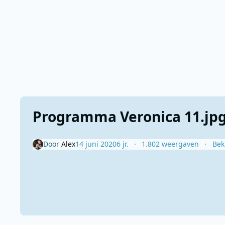
Programma Veronica 11.jp
Door
Alex
14 juni 2020
6 jr.
1.802 weergaven
Bek