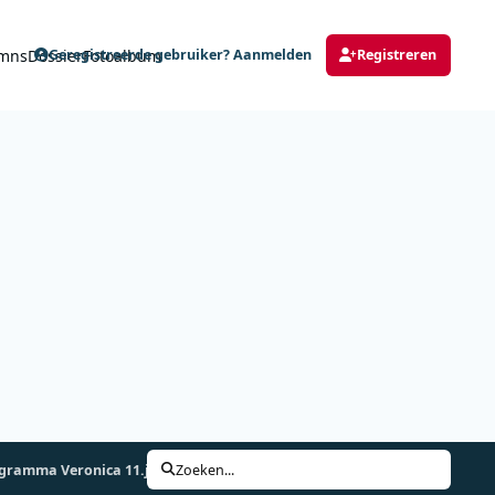
mns
Dossier
Fotoalbum
Geregistreerde gebruiker? Aanmelden
Registreren
gramma Veronica 11.jpg
Zoeken...