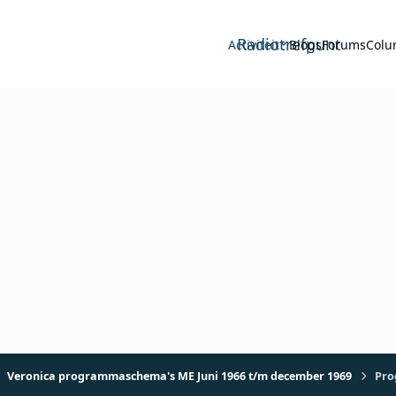
Radiotrefpunt
Activiteit
Blogs
Forums
Colu
Veronica programmaschema's ME Juni 1966 t/m december 1969
Pro