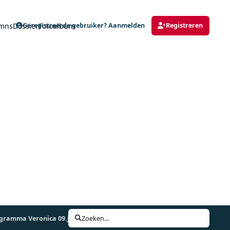
mns
Dossier
Fotoalbum
Geregistreerde gebruiker? Aanmelden
Registreren
gramma Veronica 09.jpg
Zoeken...