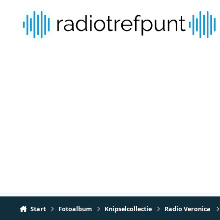
Spring naar bijdragen
Start
Fotoalbum
Knipselcollectie
Radio Veronica