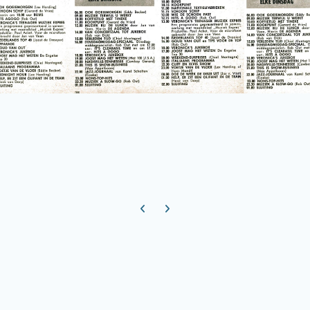
Previous carousel slide
Next carousel slide