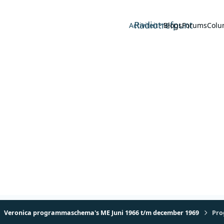
Radiotrefpunt
Activiteit
Blogs
Forums
Colu
Veronica programmaschema's ME Juni 1966 t/m december 1969
Pro