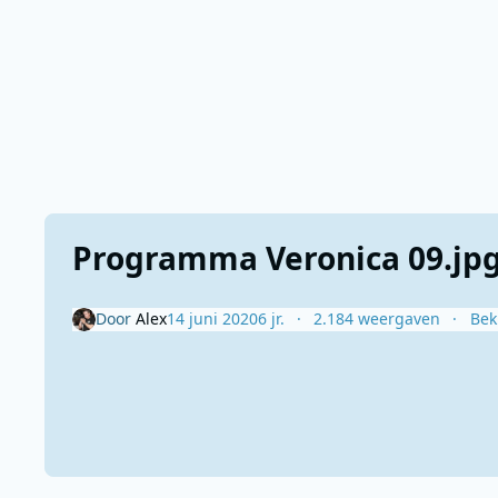
Programma Veronica 09.jp
Door
Alex
14 juni 2020
6 jr.
2.184 weergaven
Bek