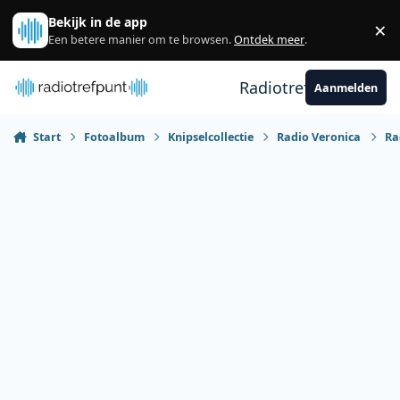
Spring naar bijdragen
Bekijk in de app
×
Sl
Een betere manier om te browsen.
Ontdek meer
.
Radiotrefpunt
Aanmelden
Start
Fotoalbum
Knipselcollectie
Radio Veronica
Ra