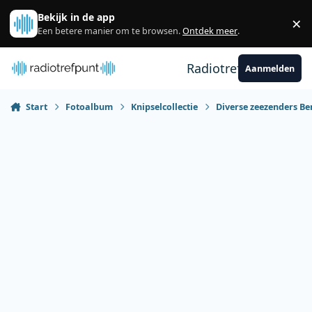
Spring naar bijdragen
Bekijk in de app
×
Sl
Een betere manier om te browsen.
Ontdek meer
.
Radiotrefpunt
Aanmelden
Start
Fotoalbum
Knipselcollectie
Diverse zeezenders Be