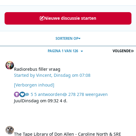
Nieuwe discussie starten
SORTEREN OP
L
PAGINA 1 VAN 126
VOLGENDE
Radiorebus filler vraag
Radiorebus filler vraag
Started by
Vincent
,
Dinsdag om 07:08
[Verborgen inhoud]
5 antwoorden
278 weergaven
Juul
Dinsdag om 09:32
4 d.
The Tape Library of Don Allen - Caroline North & SRE jingles
The Tape Library of Don Allen - Caroline North & SRE