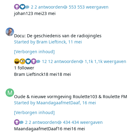
2 antwoorden
553 weergaven
johan1
23 mei
23 mei
Docu: De geschiedenis van de radiojingles
Docu: De geschiedenis van de radiojingles
Started by
Bram Lieftinck
,
11 mei
[Verborgen inhoud]
12 antwoorden
1,1k weergaven
1 follower
Bram Lieftinck
18 mei
18 mei
Oude & nieuwe vormgeving Roulette103 & Roulette FM
Oude & nieuwe vormgeving Roulette103 & Roulette FM
Started by
MaandagaafmetDaaf
,
16 mei
[Verborgen inhoud]
2 antwoorden
434 weergaven
MaandagaafmetDaaf
16 mei
16 mei