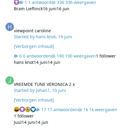
1 antwoord
336 weergaven
Bram Lieftinck
16 juni
16 jun
viewpoint caroline
viewpoint caroline
Started by
hans knot
,
14 juni
[Verborgen inhoud]
0 antwoorden
190 weergaven
1 follower
hans knot
14 juni
14 jun
VREEMDE TUNE VERONICA 2 x
VREEMDE TUNE VERONICA 2 x
Started by
johan1
,
10 juni
[Verborgen inhoud]
17 antwoorden
1k weergaven
1 follower
Juul
14 juni
14 jun
Eindelijk gevonden: Eindtune NCRV Plaza