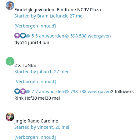
Eindelijk gevonden: Eindtune NCRV Plaza
Started by
Bram Lieftinck
,
27 mei
[Verborgen inhoud]
5 antwoorden
598 weergaven
dyo
14 juni
14 jun
2 X TUNES
2 X TUNES
Started by
johan1
,
27 mei
[Verborgen inhoud]
7 antwoorden
738 weergaven
2 followers
Rink Hof
30 mei
30 mei
Jingle Radio Caroline
Jingle Radio Caroline
Started by
Vincent
,
20 mei
[Verborgen inhoud]