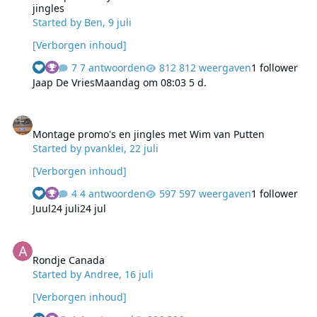
jingles
Started by
Ben
,
9 juli
[Verborgen inhoud]
7 antwoorden
812 weergaven
1 follower
Jaap De Vries
Maandag om 08:03
5 d.
Montage promo's en jingles met Wim van Putten
Montage promo's en jingles met Wim van Putten
Started by
pvanklei
,
22 juli
[Verborgen inhoud]
4 antwoorden
597 weergaven
1 follower
Juul
24 juli
24 jul
Rondje Canada
Rondje Canada
Started by
Andree
,
16 juli
[Verborgen inhoud]