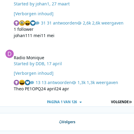
Started by
johan1
,
27 maart
[Verborgen inhoud]
31 antwoorden
2,6k weergaven
1 follower
johan1
11 mei
11 mei
Radio Monique
Radio Monique
Started by
DDB
,
17 april
[Verborgen inhoud]
13 antwoorden
1,3k weergaven
Theo PE1OPQ
24 april
24 apr
L
PAGINA 1 VAN 126
VOLGENDE
Volgers