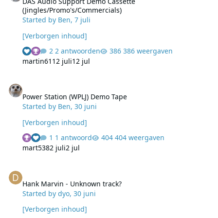
DAS Audio Support Demo Cassette
(Jingles/Promo's/Commercials)
Started by
Ben
,
7 juli
[Verborgen inhoud]
2 antwoorden
386 weergaven
martin61
12 juli
12 jul
Power Station (WPLJ) Demo Tape
Power Station (WPLJ) Demo Tape
Started by
Ben
,
30 juni
[Verborgen inhoud]
1 antwoord
404 weergaven
mart538
2 juli
2 jul
Hank Marvin - Unknown track?
Hank Marvin - Unknown track?
Started by
dyo
,
30 juni
[Verborgen inhoud]