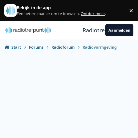
Spring naar bijdragen
Bekijk in de app
×
Sl
Een betere manier om te browsen.
Ontdek meer
.
Radiotrefpunt
Aanmelden
Start
Forums
Radioforum
Radiovormgeving