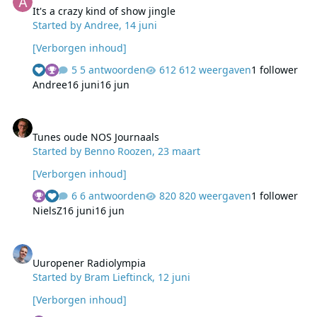
It's a crazy kind of show jingle
Started by
Andree
,
14 juni
[Verborgen inhoud]
5 antwoorden
612 weergaven
1 follower
Andree
16 juni
16 jun
Tunes oude NOS Journaals
Tunes oude NOS Journaals
Started by
Benno Roozen
,
23 maart
[Verborgen inhoud]
6 antwoorden
820 weergaven
1 follower
NielsZ
16 juni
16 jun
Uuropener Radiolympia
Uuropener Radiolympia
Started by
Bram Lieftinck
,
12 juni
[Verborgen inhoud]