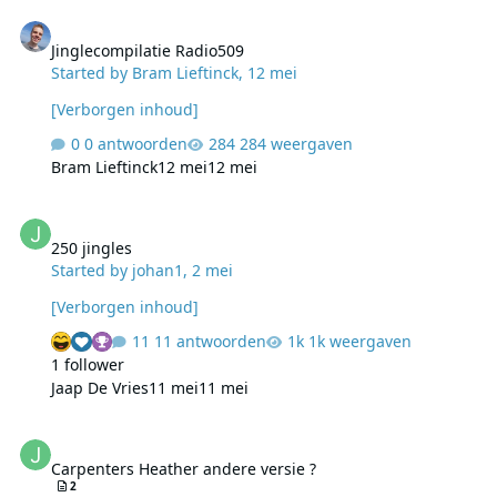
Jinglecompilatie Radio509
Jinglecompilatie Radio509
Started by
Bram Lieftinck
,
12 mei
[Verborgen inhoud]
0 antwoorden
284 weergaven
Bram Lieftinck
12 mei
12 mei
250 jingles
250 jingles
Started by
johan1
,
2 mei
[Verborgen inhoud]
11 antwoorden
1k weergaven
1 follower
Jaap De Vries
11 mei
11 mei
Carpenters Heather andere versie ?
Carpenters Heather andere versie ?
2