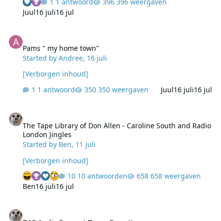
1 antwoord
396 weergaven
Juul
16 juli
16 jul
Pams " my home town"
Pams " my home town"
Started by
Andree
,
16 juli
[Verborgen inhoud]
1 antwoord
350 weergaven
Juul
16 juli
16 jul
The Tape Library of Don Allen - Caroline South and Radio London J
The Tape Library of Don Allen - Caroline South and Radio
London Jingles
Started by
Ben
,
11 juli
[Verborgen inhoud]
10 antwoorden
658 weergaven
Ben
16 juli
16 jul
DAS Audio Support Demo Cassette (Jingles/Promo's/Commercials)