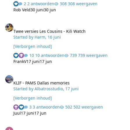
2 antwoorden
308 weergaven
Rob Veld
30 juni
30 jun
Twee versies Les Cousins - Kili Watch
Twee versies Les Cousins - Kili Watch
Started by
Harm
,
16 juni
[Verborgen inhoud]
10 antwoorden
739 weergaven
FrankV
17 juni
17 jun
KLIF - PAMS Dallas memories
KLIF - PAMS Dallas memories
Started by
Albatrosstudio
,
17 juni
[Verborgen inhoud]
3 antwoorden
502 weergaven
Juul
17 juni
17 jun
It's a crazy kind of show jingle