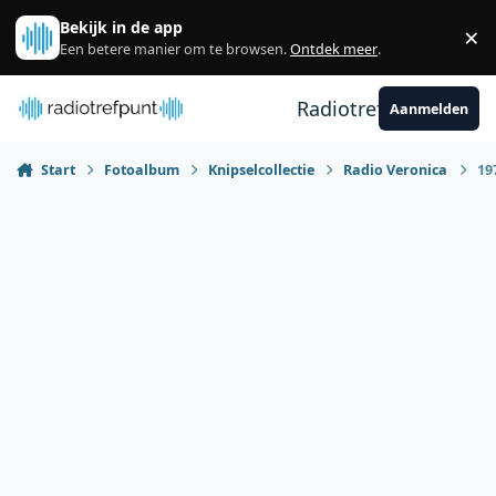
Spring naar bijdragen
Bekijk in de app
×
Sl
Een betere manier om te browsen.
Ontdek meer
.
Radiotrefpunt
Aanmelden
Start
Fotoalbum
Knipselcollectie
Radio Veronica
19