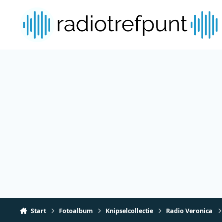
Spring naar bijdragen
Start
Fotoalbum
Knipselcollectie
Radio Veronica