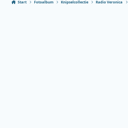
Start
Fotoalbum
Knipselcollectie
Radio Veronica
Heldere modus
Donkere modus
Systeemvoorkeur
Taal
Thema
Privacybeleid
Contact
Cookies