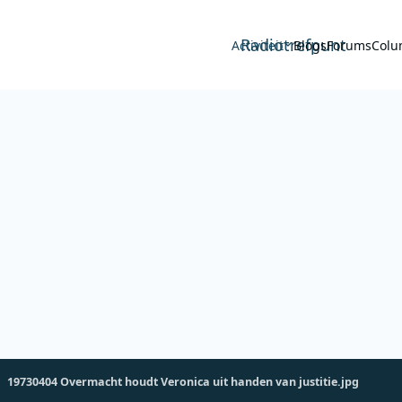
Radiotrefpunt
Activiteit
Blogs
Forums
Colu
19730404 Overmacht houdt Veronica uit handen van justitie.jpg