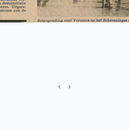
Previous carousel slide
Next carousel slide