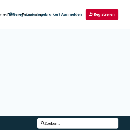
mns
Dossier
Fotoalbum
Geregistreerde gebruiker? Aanmelden
Registreren
Zoeken...