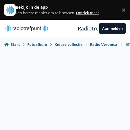
Spring naar bijdragen
Bekijk in de app
×
Sl
Een betere manier om te browsen.
Ontdek meer
.
Radiotrefpunt
Aanmelden
Start
Fotoalbum
Knipselcollectie
Radio Veronica
19