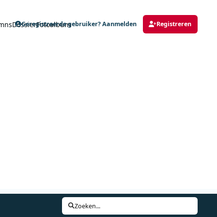
mns
Dossier
Fotoalbum
Geregistreerde gebruiker? Aanmelden
Registreren
Zoeken...