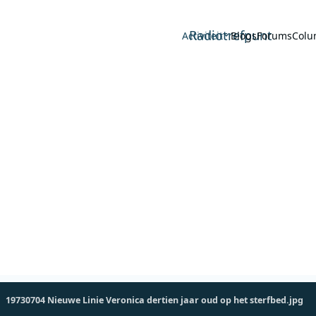
Radiotrefpunt
Activiteit
Blogs
Forums
Colu
19730704 Nieuwe Linie Veronica dertien jaar oud op het sterfbed.jpg