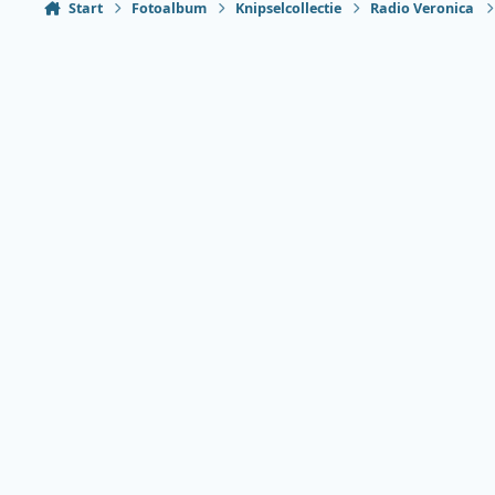
Start
Fotoalbum
Knipselcollectie
Radio Veronica
Heldere modus
Donkere modus
Systeemvoorkeur
Taal
Thema
Privacybeleid
Contact
Cookies