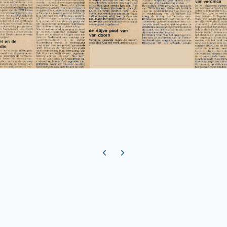
Previous carousel slide
Next carousel slide