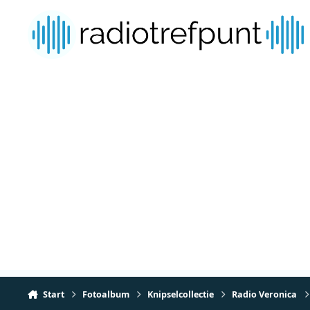
Spring naar bijdragen
Start
Fotoalbum
Knipselcollectie
Radio Veronica