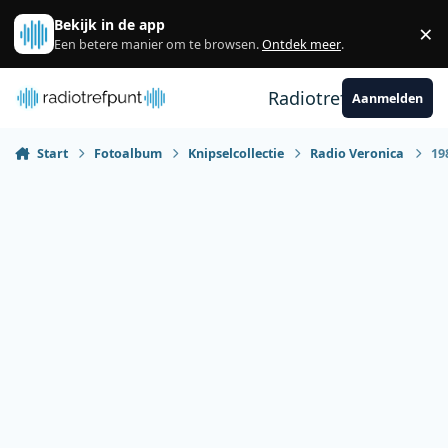
Spring naar bijdragen
Bekijk in de app
×
Sl
Een betere manier om te browsen.
Ontdek meer
.
Radiotrefpunt
Aanmelden
Start
Fotoalbum
Knipselcollectie
Radio Veronica
19