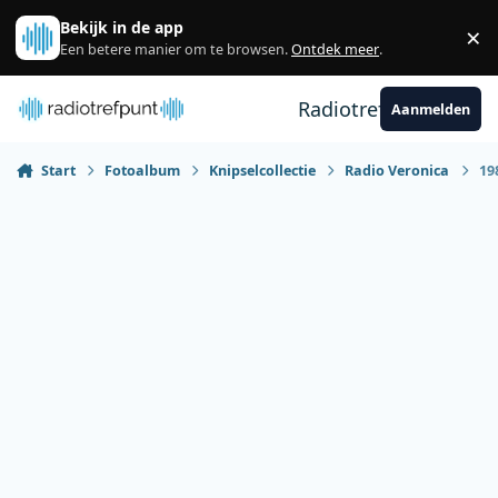
Spring naar bijdragen
Bekijk in de app
×
Sl
Een betere manier om te browsen.
Ontdek meer
.
Radiotrefpunt
Aanmelden
Start
Fotoalbum
Knipselcollectie
Radio Veronica
19