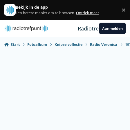
Spring naar bijdragen
Bekijk in de app
×
Sl
Een betere manier om te browsen.
Ontdek meer
.
Radiotrefpunt
Aanmelden
Start
Fotoalbum
Knipselcollectie
Radio Veronica
19