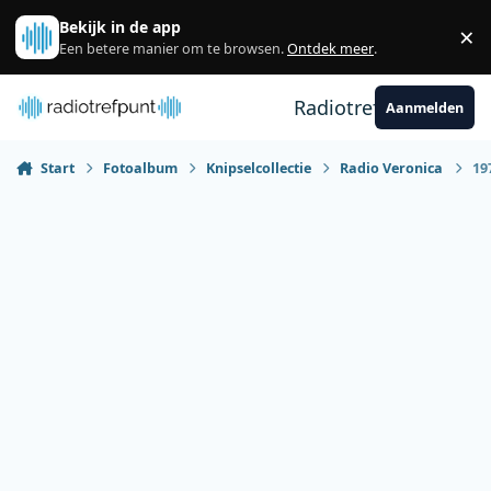
Spring naar bijdragen
Bekijk in de app
×
Sl
Een betere manier om te browsen.
Ontdek meer
.
Radiotrefpunt
Aanmelden
Start
Fotoalbum
Knipselcollectie
Radio Veronica
19