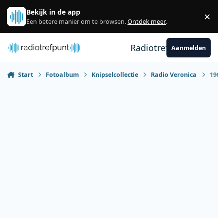
Spring naar bijdragen
Bekijk in de app
×
Sl
Een betere manier om te browsen.
Ontdek meer
.
Radiotrefpunt
Aanmelden
Start
Fotoalbum
Knipselcollectie
Radio Veronica
19