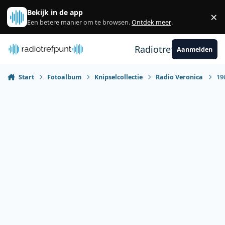
Spring naar bijdragen
Bekijk in de app
×
Sl
Een betere manier om te browsen.
Ontdek meer
.
Radiotrefpunt
Aanmelden
Start
Fotoalbum
Knipselcollectie
Radio Veronica
19