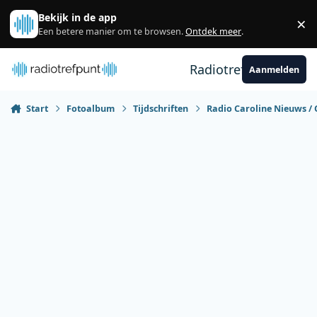
Spring naar bijdragen
Bekijk in de app
×
Sl
Een betere manier om te browsen.
Ontdek meer
.
Radiotrefpunt
Aanmelden
Start
Fotoalbum
Tijdschriften
Radio Caroline Nieuws / 