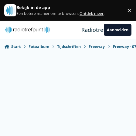
Spring naar bijdragen
Bekijk in de app
×
Sl
Een betere manier om te browsen.
Ontdek meer
.
Radiotrefpunt
Aanmelden
Start
Fotoalbum
Tijdschriften
Freeway
Freeway - 07