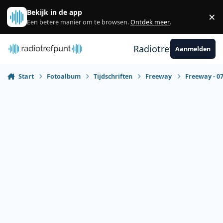
Spring naar bijdragen
Bekijk in de app
×
Sl
Een betere manier om te browsen.
Ontdek meer
.
Radiotrefpunt
Aanmelden
Start
Fotoalbum
Tijdschriften
Freeway
Freeway - 07